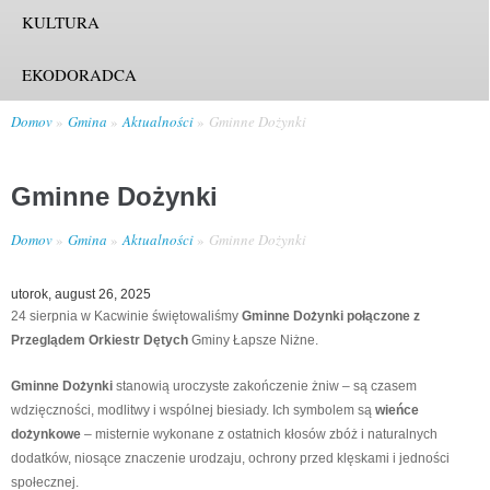
KULTURA
EKODORADCA
Domov
Gmina
Aktualności
Gminne Dożynki
Gminne Dożynki
Domov
Gmina
Aktualności
Gminne Dożynki
utorok, august 26, 2025
24 sierpnia w Kacwinie świętowaliśmy
Gminne Dożynki połączone z
Przeglądem Orkiestr Dętych
Gminy Łapsze Niżne.
Gminne Dożynki
stanowią uroczyste zakończenie żniw – są czasem
wdzięczności, modlitwy i wspólnej biesiady. Ich symbolem są
wieńce
dożynkowe
– misternie wykonane z ostatnich kłosów zbóż i naturalnych
dodatków, niosące znaczenie urodzaju, ochrony przed klęskami i jedności
społecznej.