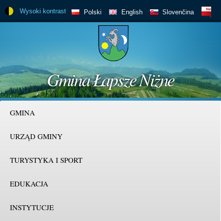
Skočiť
Wysoki kontrast
BIP
Polski
English
Slovenčina
na
hlavný
obsah
Gmina Łapsze Niżne
GMINA
URZĄD GMINY
TURYSTYKA I SPORT
EDUKACJA
INSTYTUCJE