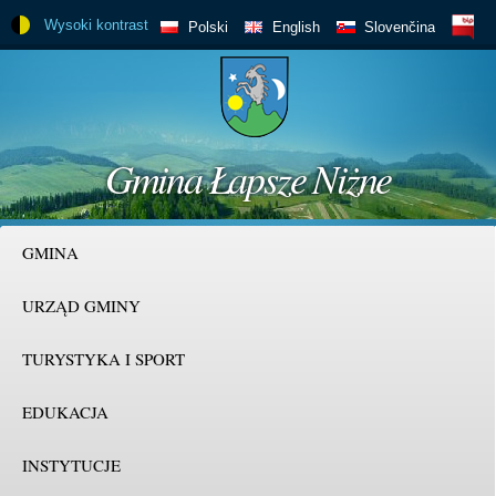
Skočiť
Wysoki kontrast
BIP
Polski
English
Slovenčina
na
hlavný
obsah
Gmina Łapsze Niżne
GMINA
URZĄD GMINY
TURYSTYKA I SPORT
EDUKACJA
INSTYTUCJE