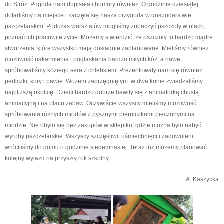
do Stróż. Pogoda nam dopisała i humory również. O godzinie dziesiątej
dotarliśmy na miejsce i zaczęła się nasza przygoda w gospodarstwie
pszczelarskim. Podczas warsztatów mogliśmy zobaczyć pszczoły w ulach,
poznać ich pracowite życie. Możemy stwierdzić, że pszczoły to bardzo mądre
stworzenia, które wszystko mają dokładnie zaplanowane. Mieliśmy również
możliwość nakarmienia i pogłaskania bardzo miłych kóz, a nawet
spróbowaliśmy koziego sera z chlebkiem. Prezentowały nam się również
perliczki, kury i pawie. Wozem zaprzęgniętym w dwa konie zwiedzaliśmy
najbliższą okolicę. Dzieci bardzo dobrze bawiły się z animatorką chustą
animacyjną i na placu zabaw. Oczywiście wszyscy mieliśmy możliwość
spróbowania różnych miodów z pysznymi pierniczkami pieczonymi na
miodzie. Nie obyło się bez zakupów w sklepiku, gdzie można było nabyć
wyroby pszczelarskie. Wszyscy szczęśliwi, uśmiechnięci i zadowoleni
wróciliśmy do domu o godzinie siedemnastej. Teraz już możemy planować
kolejny wyjazd na przyszły rok szkolny.
A. Kaszycka