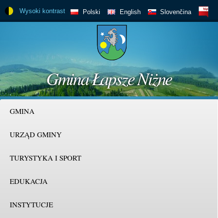
Przejdź
Wysoki kontrast
BIP
Polski
English
Slovenčina
do
treści
Gmina Łapsze Niżne
GMINA
URZĄD GMINY
TURYSTYKA I SPORT
EDUKACJA
INSTYTUCJE