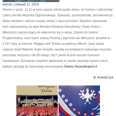
wtorek, Listopad 12, 2019
Równo o godz. 11.11 w holu naszej szkoły padły słowa: do hymnu i zabrzmiały
cztery zwrotki Mazurka Dąbrowskiego. Śpiewały: przedszkolaki, zerówkowicze,
klasy młodsze i starsze naszej szkoły z nauczycielami. Wspólne śpiewanie
było odpowiedzią na apel Ministra Edukacji Narodowej i Rady Dzieci i
Młodzieży zapraszający do włączenia się w akcję „Szkoła do hymnu”.
Przypomnijmy, nasz hymn zwany Pieśnią Legionów we Włoszech powstał w
1797 roku, w mieście Reggio nell’ Emilia na północy Włoch. Jego słowa
napisał Józef Wybicki. Autor melodii, opartej na motywach ludowego mazurka
pozostaje nieznany. Od 26 lutego 1927 pieśń ta jest naszym hymnem
narodowym. Dzisiejsze wspólne śpiewanie w szkole naszego hymnu niech
będzie zachętą do radosnego przeżywania
Święta Niepodległości!
B. Kowalczyk