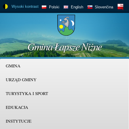
Przejdź
Wysoki kontrast
BIP
Polski
English
Slovenčina
do
treści
Gmina Łapsze Niżne
GMINA
URZĄD GMINY
TURYSTYKA I SPORT
EDUKACJA
INSTYTUCJE