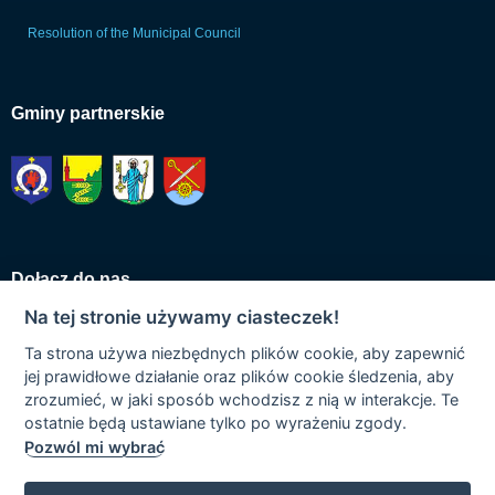
Resolution of the Municipal Council
Gminy partnerskie
Dołącz do nas
Na tej stronie używamy ciasteczek!
Ta strona używa niezbędnych plików cookie, aby zapewnić
jej prawidłowe działanie oraz plików cookie śledzenia, aby
zrozumieć, w jaki sposób wchodzisz z nią w interakcje. Te
ostatnie będą ustawiane tylko po wyrażeniu zgody.
Pozwól mi wybrać
Urząd Gminy w Łapszach Niżnych | ul. Jana Pawła II 20, 34-442 Łapsze