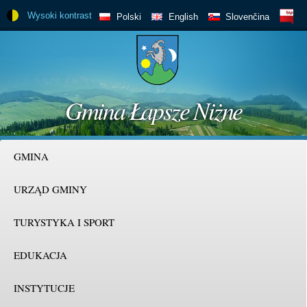
Skip to
Wysoki kontrast
BIP
Polski
English
Slovenčina
main
content
Gmina Łapsze Niżne
GMINA
URZĄD GMINY
TURYSTYKA I SPORT
EDUKACJA
INSTYTUCJE