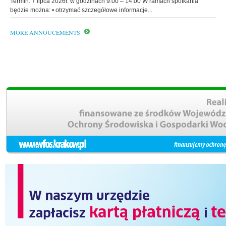
Termin: 7 lipca 2026r. w godzinach 9.00 – 14.00 W ramach spotkania
będzie można: • otrzymać szczegółowe informacje...
MORE ANNOUCEMENTS