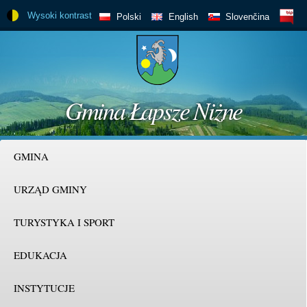
Skip to
Wysoki kontrast
BIP
Polski
English
Slovenčina
main
content
Gmina Łapsze Niżne
GMINA
URZĄD GMINY
TURYSTYKA I SPORT
EDUKACJA
INSTYTUCJE