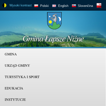
Skip to
Wysoki kontrast
BIP
Polski
English
Slovenčina
main
content
Gmina Łapsze Niżne
GMINA
URZĄD GMINY
TURYSTYKA I SPORT
EDUKACJA
INSTYTUCJE